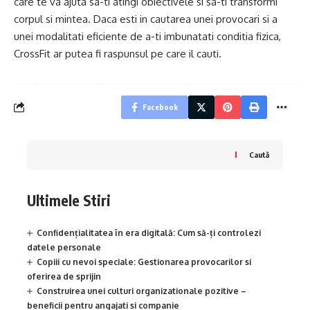
care te va ajuta sa-ti atingi obiectivele si sa-ti transformi
corpul si mintea. Daca esti in cautarea unei provocari si a
unei modalitati eficiente de a-ti imbunatati conditia fizica,
CrossFit ar putea fi raspunsul pe care il cauti.
Facebook
Caută
Ultimele Stiri
Confidențialitatea în era digitală: Cum să-ți controlezi
datele personale
Copiii cu nevoi speciale: Gestionarea provocarilor si
oferirea de sprijin
Construirea unei culturi organizationale pozitive –
beneficii pentru angajati si companie